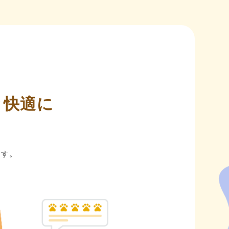
と快適に
ます。