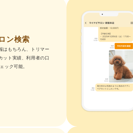
ロン検索
報はもちろん、トリマー
カット実績、利⽤者の⼝
ェック可能。​