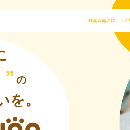
HugWagとは
メ
に
”
の
いを。