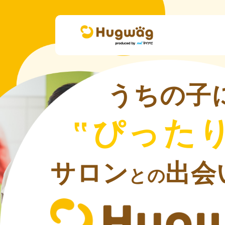
うちの子
‟ぴったり
サロン
出会
との